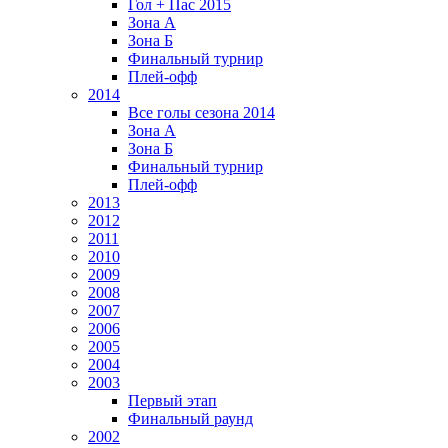
Гол + Пас 2015
Зона А
Зона Б
Финальный турнир
Плей-офф
2014
Все голы сезона 2014
Зона А
Зона Б
Финальный турнир
Плей-офф
2013
2012
2011
2010
2009
2008
2007
2006
2005
2004
2003
Первый этап
Финальный раунд
2002