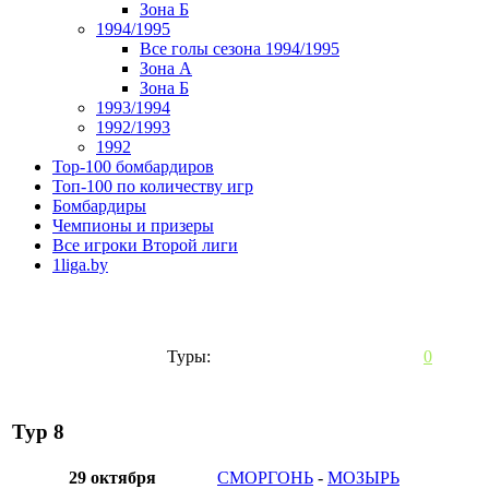
Зона Б
1994/1995
Все голы сезона 1994/1995
Зона А
Зона Б
1993/1994
1992/1993
1992
Top-100 бомбардиров
Топ-100 по количеству игр
Бомбардиры
Чемпионы и призеры
Все игроки Второй лиги
1liga.by
Туры:
0
Тур 8
29 октября
СМОРГОНЬ
-
МОЗЫРЬ