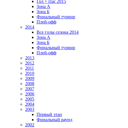
Гол + Пас 2015
Зона А
Зона Б
Финальный турнир
Плей-офф
2014
Все голы сезона 2014
Зона А
Зона Б
Финальный турнир
Плей-офф
2013
2012
2011
2010
2009
2008
2007
2006
2005
2004
2003
Первый этап
Финальный раунд
2002