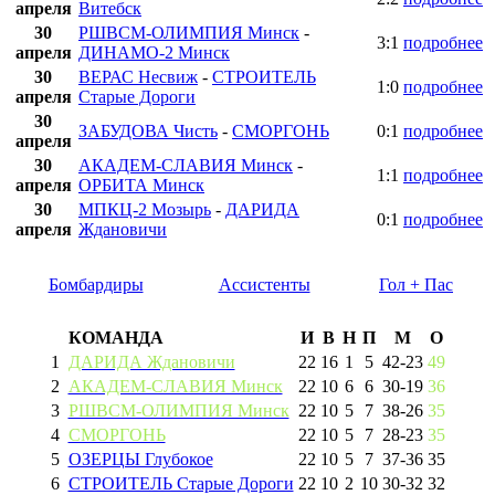
апреля
Витебск
30
РШВСМ-ОЛИМПИЯ Минск
-
3:1
подробнее
апреля
ДИНАМО-2 Минск
30
ВЕРАС Несвиж
-
СТРОИТЕЛЬ
1:0
подробнее
апреля
Старые Дороги
30
ЗАБУДОВА Чисть
-
СМОРГОНЬ
0:1
подробнее
апреля
30
АКАДЕМ-СЛАВИЯ Минск
-
1:1
подробнее
апреля
ОРБИТА Минск
30
МПКЦ-2 Мозырь
-
ДАРИДА
0:1
подробнее
апреля
Ждановичи
Бомбардиры
Ассистенты
Гол + Пас
КОМАНДА
И
В
Н
П
М
О
1
ДАРИДА Ждановичи
22
16
1
5
42
-
23
49
2
АКАДЕМ-СЛАВИЯ Минск
22
10
6
6
30
-
19
36
3
РШВСМ-ОЛИМПИЯ Минск
22
10
5
7
38
-
26
35
4
СМОРГОНЬ
22
10
5
7
28
-
23
35
5
ОЗЕРЦЫ Глубокое
22
10
5
7
37
-
36
35
6
СТРОИТЕЛЬ Старые Дороги
22
10
2
10
30
-
32
32