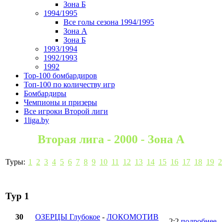
Зона Б
1994/1995
Все голы сезона 1994/1995
Зона А
Зона Б
1993/1994
1992/1993
1992
Top-100 бомбардиров
Топ-100 по количеству игр
Бомбардиры
Чемпионы и призеры
Все игроки Второй лиги
1liga.by
Вторая лига - 2000 - Зона А
Туры:
1
2
3
4
5
6
7
8
9
10
11
12
13
14
15
16
17
18
19
2
Тур 1
30
ОЗЕРЦЫ Глубокое
-
ЛОКОМОТИВ
2:2
подробнее