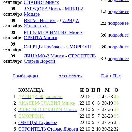
сентября
СЛАВИЯ Минск
09
ЗАБУДОВА Чисть
-
МПКЦ-2
1:2
подробнее
сентября
Мозырь
09
ВЕРАС Несвиж
-
ДАРИДА
2:2
подробнее
сентября
Ждановичи
09
РШВСМ-ОЛИМПИЯ Минск
-
3:0
подробнее
сентября
ОРБИТА Минск
09
ОЗЕРЦЫ Глубокое
-
СМОРГОНЬ
3:0
подробнее
сентября
09
ДИНАМО-2 Минск
-
СТРОИТЕЛЬ
3:2
подробнее
сентября
Старые Дороги
Бомбардиры
Ассистенты
Гол + Пас
КОМАНДА
И
В
Н
П
М
О
1
ДАРИДА Ждановичи
22
16
1
5
42
-
23
49
2
АКАДЕМ-СЛАВИЯ Минск
22
10
6
6
30
-
19
36
3
РШВСМ-ОЛИМПИЯ Минск
22
10
5
7
38
-
26
35
4
СМОРГОНЬ
22
10
5
7
28
-
23
35
5
ОЗЕРЦЫ Глубокое
22
10
5
7
37
-
36
35
6
СТРОИТЕЛЬ Старые Дороги
22
10
2
10
30
-
32
32