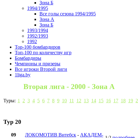
Зона Б
1994/1995
Все голы сезона 1994/1995
Зона А
Зона Б
1993/1994
1992/1993
1992
Top-100 бомбардиров
Топ-100 по количеству игр
Бомбардиры
Чемпионы и призеры
Все игроки Второй лиги
1liga.by
Вторая лига - 2000 - Зона А
Туры:
1
2
3
4
5
6
7
8
9
10
11
12
13
14
15
16
17
18
19
2
Тур 20
09
ЛОКОМОТИВ Витебск
-
АКАДЕМ-
1:2
подробнее