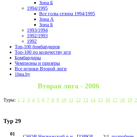
Зона Б
1994/1995
Все голы сезона 1994/1995
Зона А
Зона Б
1993/1994
1992/1993
1992
Top-100 бомбардиров
Топ-100 по количеству игр
Бомбардиры
Чемпионы и призеры
Все игроки Второй лиги
1liga.by
Вторая лига - 2006
Туры:
1
2
3
4
5
6
7
8
9
10
11
12
13
14
15
16
17
18
19
2
Тур 29
01
СНОВ Несвижский р-н
-
ГОРКИ
2:1
подробнее