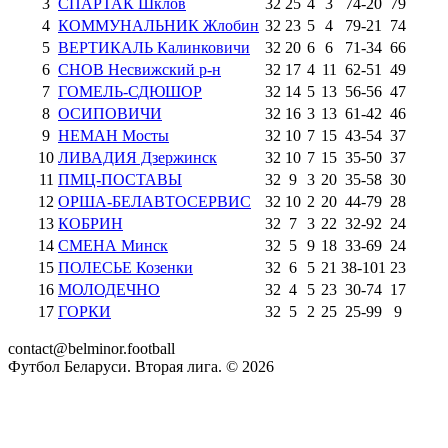
3
СПАРТАК Шклов
32
25
4
3
74
-
20
79
4
КОММУНАЛЬНИК Жлобин
32
23
5
4
79
-
21
74
5
ВЕРТИКАЛЬ Калинковичи
32
20
6
6
71
-
34
66
6
СНОВ Несвижский р-н
32
17
4
11
62
-
51
49
7
ГОМЕЛЬ-СДЮШОР
32
14
5
13
56
-
56
47
8
ОСИПОВИЧИ
32
16
3
13
61
-
42
46
9
НЕМАН Мосты
32
10
7
15
43
-
54
37
10
ЛИВАДИЯ Дзержинск
32
10
7
15
35
-
50
37
11
ПМЦ-ПОСТАВЫ
32
9
3
20
35
-
58
30
12
ОРША-БЕЛАВТОСЕРВИС
32
10
2
20
44
-
79
28
13
КОБРИН
32
7
3
22
32
-
92
24
14
СМЕНА Минск
32
5
9
18
33
-
69
24
15
ПОЛЕСЬЕ Козенки
32
6
5
21
38
-
101
23
16
МОЛОДЕЧНО
32
4
5
23
30
-
74
17
17
ГОРКИ
32
5
2
25
25
-
99
9
contact@belminor.football
Футбол Беларуси. Вторая лига. ©
2026