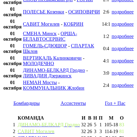
октября
01
ПОЛЕСЬЕ Козенки
-
ОСИПОВИЧИ
2:6
подробнее
октября
01
САВИТ Могилев
-
КОБРИН
14:1
подробнее
октября
01
СМЕНА Минск
-
ОРША-
1:2
подробнее
октября
БЕЛАВТОСЕРВИС
01
ГОМЕЛЬ-СДЮШОР
-
СПАРТАК
0:4
подробнее
октября
Шклов
01
ВЕРТИКАЛЬ Калинковичи
-
4:1
подробнее
октября
МОЛОДЕЧНО
01
ДИНАМО-БЕЛКАРД Гродно
-
3:0
подробнее
октября
ЛИВАДИЯ Дзержинск
01
НЕМАН Мосты
-
2:4
подробнее
октября
КОММУНАЛЬНИК Жлобин
Бомбардиры
Ассистенты
Гол + Пас
КОМАНДА
И
В
Н
П
М
О
1
ДИНАМО-БЕЛКАРД Гродно
32
26
5
1
105
-
18
83
2
САВИТ Могилев
32
26
3
3
114
-
19
81