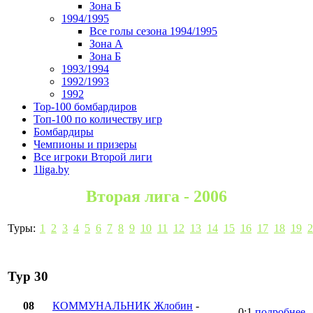
Зона Б
1994/1995
Все голы сезона 1994/1995
Зона А
Зона Б
1993/1994
1992/1993
1992
Top-100 бомбардиров
Топ-100 по количеству игр
Бомбардиры
Чемпионы и призеры
Все игроки Второй лиги
1liga.by
Вторая лига - 2006
Туры:
1
2
3
4
5
6
7
8
9
10
11
12
13
14
15
16
17
18
19
2
Тур 30
08
КОММУНАЛЬНИК Жлобин
-
0:1
подробнее