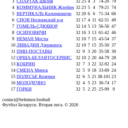
3
СПАРТАК Шклов
32
25
4
3
74
-
20
79
4
КОММУНАЛЬНИК Жлобин
32
23
5
4
79
-
21
74
5
ВЕРТИКАЛЬ Калинковичи
32
20
6
6
71
-
34
66
6
СНОВ Несвижский р-н
32
17
4
11
62
-
51
49
7
ГОМЕЛЬ-СДЮШОР
32
14
5
13
56
-
56
47
8
ОСИПОВИЧИ
32
16
3
13
61
-
42
46
9
НЕМАН Мосты
32
10
7
15
43
-
54
37
10
ЛИВАДИЯ Дзержинск
32
10
7
15
35
-
50
37
11
ПМЦ-ПОСТАВЫ
32
9
3
20
35
-
58
30
12
ОРША-БЕЛАВТОСЕРВИС
32
10
2
20
44
-
79
28
13
КОБРИН
32
7
3
22
32
-
92
24
14
СМЕНА Минск
32
5
9
18
33
-
69
24
15
ПОЛЕСЬЕ Козенки
32
6
5
21
38
-
101
23
16
МОЛОДЕЧНО
32
4
5
23
30
-
74
17
17
ГОРКИ
32
5
2
25
25
-
99
9
contact@belminor.football
Футбол Беларуси. Вторая лига. ©
2026