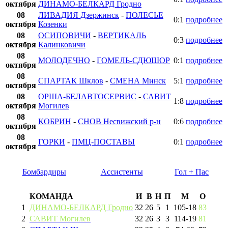
октября
ДИНАМО-БЕЛКАРД Гродно
08
ЛИВАДИЯ Дзержинск
-
ПОЛЕСЬЕ
0:1
подробнее
октября
Козенки
08
ОСИПОВИЧИ
-
ВЕРТИКАЛЬ
0:3
подробнее
октября
Калинковичи
08
МОЛОДЕЧНО
-
ГОМЕЛЬ-СДЮШОР
0:1
подробнее
октября
08
СПАРТАК Шклов
-
СМЕНА Минск
5:1
подробнее
октября
08
ОРША-БЕЛАВТОСЕРВИС
-
САВИТ
1:8
подробнее
октября
Могилев
08
КОБРИН
-
СНОВ Несвижский р-н
0:6
подробнее
октября
08
ГОРКИ
-
ПМЦ-ПОСТАВЫ
0:1
подробнее
октября
Бомбардиры
Ассистенты
Гол + Пас
КОМАНДА
И
В
Н
П
М
О
1
ДИНАМО-БЕЛКАРД Гродно
32
26
5
1
105
-
18
83
2
САВИТ Могилев
32
26
3
3
114
-
19
81