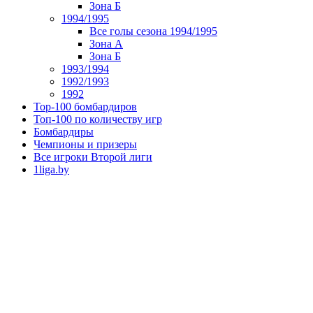
Зона Б
1994/1995
Все голы сезона 1994/1995
Зона А
Зона Б
1993/1994
1992/1993
1992
Top-100 бомбардиров
Топ-100 по количеству игр
Бомбардиры
Чемпионы и призеры
Все игроки Второй лиги
1liga.by