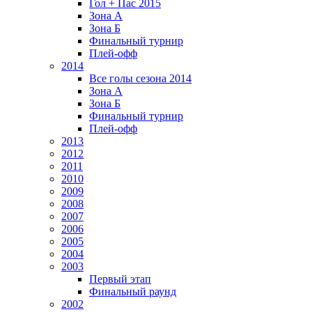
Гол + Пас 2015
Зона А
Зона Б
Финальный турнир
Плей-офф
2014
Все голы сезона 2014
Зона А
Зона Б
Финальный турнир
Плей-офф
2013
2012
2011
2010
2009
2008
2007
2006
2005
2004
2003
Первый этап
Финальный раунд
2002