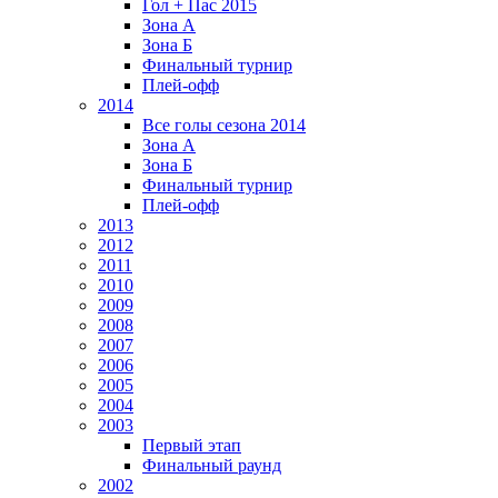
Гол + Пас 2015
Зона А
Зона Б
Финальный турнир
Плей-офф
2014
Все голы сезона 2014
Зона А
Зона Б
Финальный турнир
Плей-офф
2013
2012
2011
2010
2009
2008
2007
2006
2005
2004
2003
Первый этап
Финальный раунд
2002