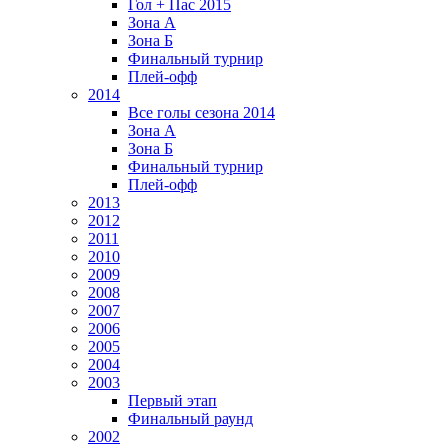
Гол + Пас 2015
Зона А
Зона Б
Финальный турнир
Плей-офф
2014
Все голы сезона 2014
Зона А
Зона Б
Финальный турнир
Плей-офф
2013
2012
2011
2010
2009
2008
2007
2006
2005
2004
2003
Первый этап
Финальный раунд
2002