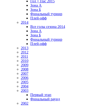
Гол + Пас 2015
Зона А
Зона Б
Финальный турнир
Плей-офф
2014
Все голы сезона 2014
Зона А
Зона Б
Финальный турнир
Плей-офф
2013
2012
2011
2010
2009
2008
2007
2006
2005
2004
2003
Первый этап
Финальный раунд
2002