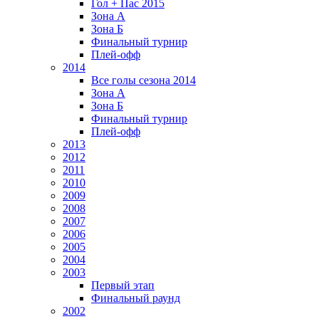
Гол + Пас 2015
Зона А
Зона Б
Финальный турнир
Плей-офф
2014
Все голы сезона 2014
Зона А
Зона Б
Финальный турнир
Плей-офф
2013
2012
2011
2010
2009
2008
2007
2006
2005
2004
2003
Первый этап
Финальный раунд
2002