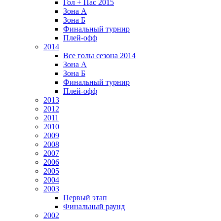
Гол + Пас 2015
Зона А
Зона Б
Финальный турнир
Плей-офф
2014
Все голы сезона 2014
Зона А
Зона Б
Финальный турнир
Плей-офф
2013
2012
2011
2010
2009
2008
2007
2006
2005
2004
2003
Первый этап
Финальный раунд
2002