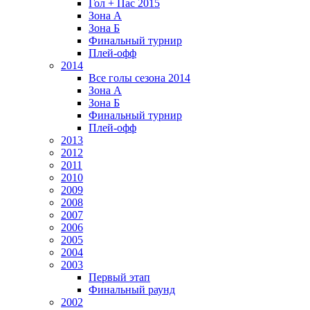
Гол + Пас 2015
Зона А
Зона Б
Финальный турнир
Плей-офф
2014
Все голы сезона 2014
Зона А
Зона Б
Финальный турнир
Плей-офф
2013
2012
2011
2010
2009
2008
2007
2006
2005
2004
2003
Первый этап
Финальный раунд
2002