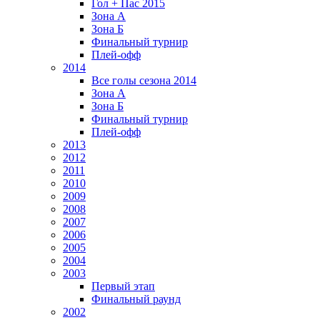
Гол + Пас 2015
Зона А
Зона Б
Финальный турнир
Плей-офф
2014
Все голы сезона 2014
Зона А
Зона Б
Финальный турнир
Плей-офф
2013
2012
2011
2010
2009
2008
2007
2006
2005
2004
2003
Первый этап
Финальный раунд
2002