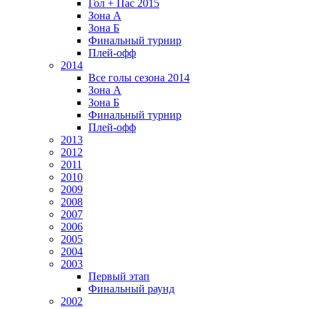
Гол + Пас 2015
Зона А
Зона Б
Финальный турнир
Плей-офф
2014
Все голы сезона 2014
Зона А
Зона Б
Финальный турнир
Плей-офф
2013
2012
2011
2010
2009
2008
2007
2006
2005
2004
2003
Первый этап
Финальный раунд
2002