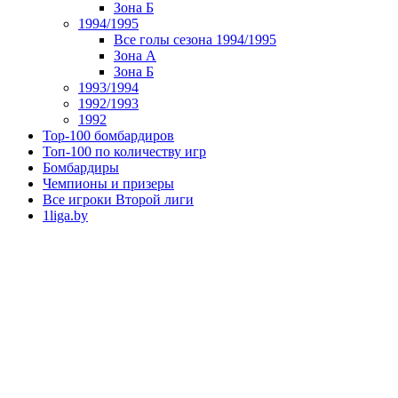
Зона Б
1994/1995
Все голы сезона 1994/1995
Зона А
Зона Б
1993/1994
1992/1993
1992
Top-100 бомбардиров
Топ-100 по количеству игр
Бомбардиры
Чемпионы и призеры
Все игроки Второй лиги
1liga.by