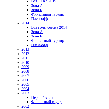
Гол + Пас 2015
Зона А
Зона Б
Финальный турнир
Плей-офф
2014
Все голы сезона 2014
Зона А
Зона Б
Финальный турнир
Плей-офф
2013
2012
2011
2010
2009
2008
2007
2006
2005
2004
2003
Первый этап
Финальный раунд
2002