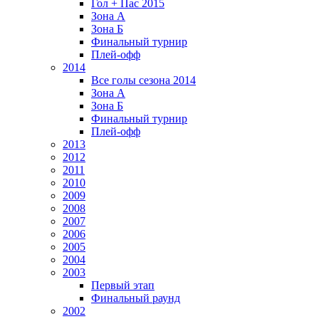
Гол + Пас 2015
Зона А
Зона Б
Финальный турнир
Плей-офф
2014
Все голы сезона 2014
Зона А
Зона Б
Финальный турнир
Плей-офф
2013
2012
2011
2010
2009
2008
2007
2006
2005
2004
2003
Первый этап
Финальный раунд
2002