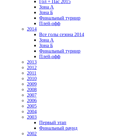
Гол + Пас 2015
Зона А
Зона Б
Финальный турнир
Плей-офф
2014
Все голы сезона 2014
Зона А
Зона Б
Финальный турнир
Плей-офф
2013
2012
2011
2010
2009
2008
2007
2006
2005
2004
2003
Первый этап
Финальный раунд
2002