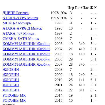
Игр
Гол+Пас
Ж
К
ДНЕПР Рогачев
1993/1994
3
-
-
-
АТАКА-АУРА Минск
1993/1994
5
-
-
-
МПКЦ-2 Мозырь
1995
9
-
1
-
АТАКА-АУРА-Д Минск
1996
10
-
2
-
АТАКА-407 Минск
1997
2
-
-
-
СМЕНА-БАТЭ Минск
1998
7
-
1
-
КОММУНАЛЬНИК Жлобин
2003
19
3+0
5
-
КОММУНАЛЬНИК Жлобин
2004
21
4+0
2
1
КОММУНАЛЬНИК Жлобин
2005
18
1+0
1
-
КОММУНАЛЬНИК Жлобин
2006
29
-
5
1
КОММУНАЛЬНИК Жлобин
2007
28
3+0
-
-
ЖЛОБИН
2008
7
-
2
-
ЖЛОБИН
2009
18
2+0
5
-
ЖЛОБИН
2010
25
1+1
6
1
ЖЛОБИН
2011
24
4+0
5
1
ЖЛОБИН
2012
22
0+1
6
-
РОГАЧЕВ-МК
2014
19
-
2
1
РОГАЧЕВ-МК
2015
10
-
1
-