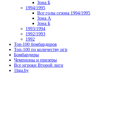
Зона Б
1994/1995
Все голы сезона 1994/1995
Зона А
Зона Б
1993/1994
1992/1993
1992
Top-100 бомбардиров
Топ-100 по количеству игр
Бомбардиры
Чемпионы и призеры
Все игроки Второй лиги
1liga.by