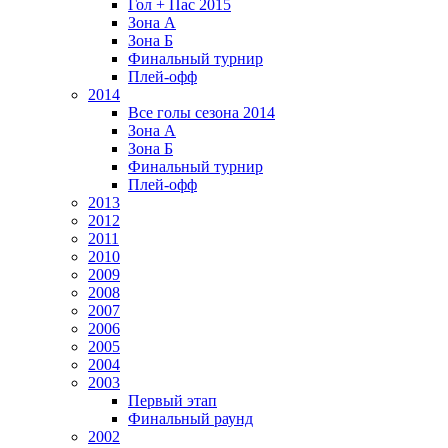
Гол + Пас 2015
Зона А
Зона Б
Финальный турнир
Плей-офф
2014
Все голы сезона 2014
Зона А
Зона Б
Финальный турнир
Плей-офф
2013
2012
2011
2010
2009
2008
2007
2006
2005
2004
2003
Первый этап
Финальный раунд
2002