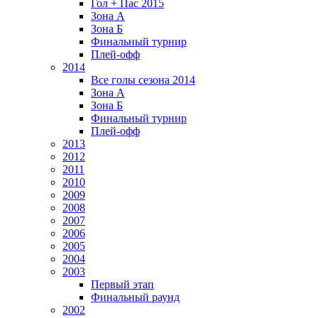
Гол + Пас 2015
Зона А
Зона Б
Финальный турнир
Плей-офф
2014
Все голы сезона 2014
Зона А
Зона Б
Финальный турнир
Плей-офф
2013
2012
2011
2010
2009
2008
2007
2006
2005
2004
2003
Первый этап
Финальный раунд
2002