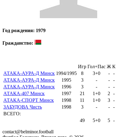
Год рождения: 1979
Гражданство:
Игр
Гол+Пас
Ж
К
АТАКА-АУРА-Д Минск
1994/1995
8
3+0
-
-
АТАКА-АУРА-Д Минск
1995
3
-
-
-
АТАКА-АУРА-Д Минск
1996
3
-
-
-
АТАКА-407 Минск
1997
21
1+0
2
-
АТАКА-СПОРТ Минск
1998
11
1+0
3
-
ЗАБУДОВА Чисть
1998
3
-
-
-
ВСЕГО:
49
5+0
5
-
contact@belminor.football