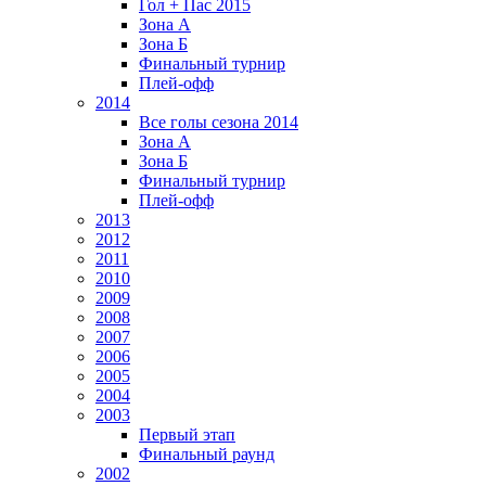
Гол + Пас 2015
Зона А
Зона Б
Финальный турнир
Плей-офф
2014
Все голы сезона 2014
Зона А
Зона Б
Финальный турнир
Плей-офф
2013
2012
2011
2010
2009
2008
2007
2006
2005
2004
2003
Первый этап
Финальный раунд
2002