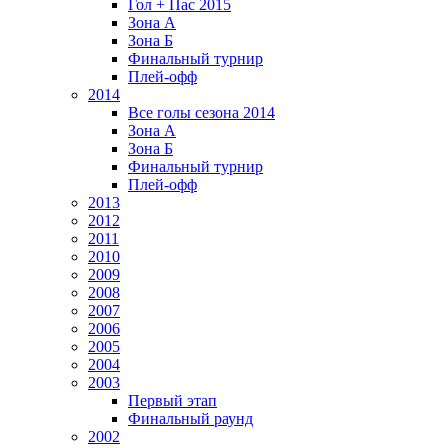
Гол + Пас 2015
Зона А
Зона Б
Финальный турнир
Плей-офф
2014
Все голы сезона 2014
Зона А
Зона Б
Финальный турнир
Плей-офф
2013
2012
2011
2010
2009
2008
2007
2006
2005
2004
2003
Первый этап
Финальный раунд
2002