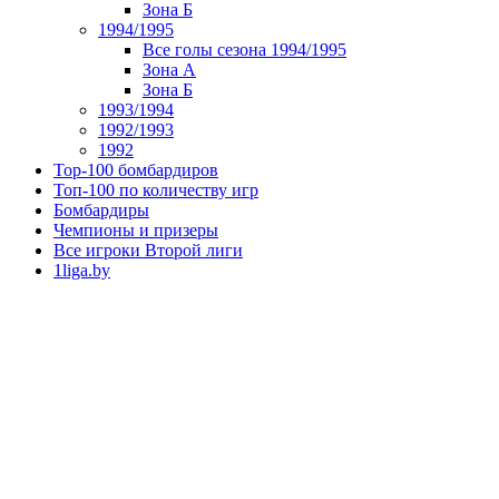
Зона Б
1994/1995
Все голы сезона 1994/1995
Зона А
Зона Б
1993/1994
1992/1993
1992
Top-100 бомбардиров
Топ-100 по количеству игр
Бомбардиры
Чемпионы и призеры
Все игроки Второй лиги
1liga.by