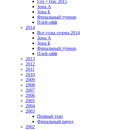
Гол + Пас 2015
Зона А
Зона Б
Финальный турнир
Плей-офф
2014
Все голы сезона 2014
Зона А
Зона Б
Финальный турнир
Плей-офф
2013
2012
2011
2010
2009
2008
2007
2006
2005
2004
2003
Первый этап
Финальный раунд
2002