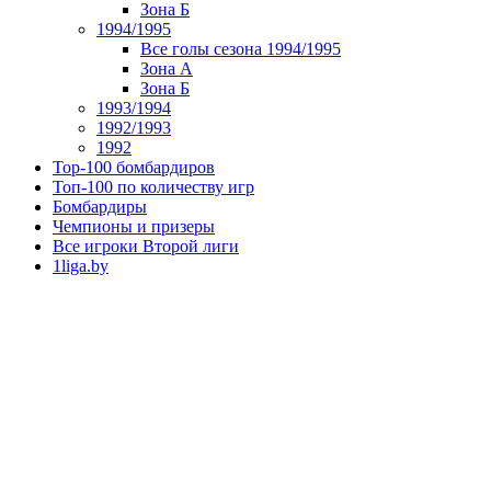
Зона Б
1994/1995
Все голы сезона 1994/1995
Зона А
Зона Б
1993/1994
1992/1993
1992
Top-100 бомбардиров
Топ-100 по количеству игр
Бомбардиры
Чемпионы и призеры
Все игроки Второй лиги
1liga.by