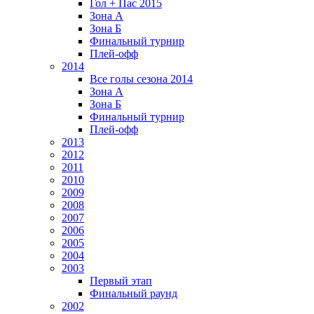
Гол + Пас 2015
Зона А
Зона Б
Финальный турнир
Плей-офф
2014
Все голы сезона 2014
Зона А
Зона Б
Финальный турнир
Плей-офф
2013
2012
2011
2010
2009
2008
2007
2006
2005
2004
2003
Первый этап
Финальный раунд
2002