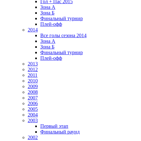
Гол + Пас 2015
Зона А
Зона Б
Финальный турнир
Плей-офф
2014
Все голы сезона 2014
Зона А
Зона Б
Финальный турнир
Плей-офф
2013
2012
2011
2010
2009
2008
2007
2006
2005
2004
2003
Первый этап
Финальный раунд
2002