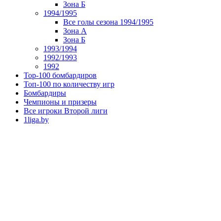
Зона Б
1994/1995
Все голы сезона 1994/1995
Зона А
Зона Б
1993/1994
1992/1993
1992
Top-100 бомбардиров
Топ-100 по количеству игр
Бомбардиры
Чемпионы и призеры
Все игроки Второй лиги
1liga.by