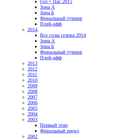
Гол + Пас 2015
Зона А
Зона Б
Финальный турнир
Плей-офф
2014
Все голы сезона 2014
Зона А
Зона Б
Финальный турнир
Плей-офф
2013
2012
2011
2010
2009
2008
2007
2006
2005
2004
2003
Первый этап
Финальный раунд
2002