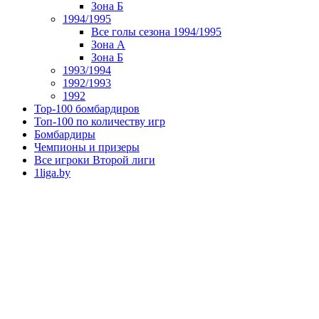
Зона Б
1994/1995
Все голы сезона 1994/1995
Зона А
Зона Б
1993/1994
1992/1993
1992
Top-100 бомбардиров
Топ-100 по количеству игр
Бомбардиры
Чемпионы и призеры
Все игроки Второй лиги
1liga.by