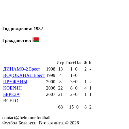
Год рождения: 1982
Гражданство:
Игр
Гол+Пас
Ж
К
ДИНАМО-2 Брест
1998
13
1+0
2
-
ВОДОКАНАЛ Брест
1999
4
1+0
-
-
ПРУЖАНЫ
2000
8
3+0
1
-
КОБРИН
2006
22
8+0
4
1
БЕРЕЗА
2007
21
2+0
1
1
ВСЕГО:
68
15+0
8
2
contact@belminor.football
Футбол Беларуси. Вторая лига. ©
2026