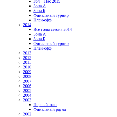
Гол + Пас 2015
Зона А
Зона Б
Финальный турнир
Плей-офф
2014
Все голы сезона 2014
Зона А
Зона Б
Финальный турнир
Плей-офф
2013
2012
2011
2010
2009
2008
2007
2006
2005
2004
2003
Первый этап
Финальный раунд
2002