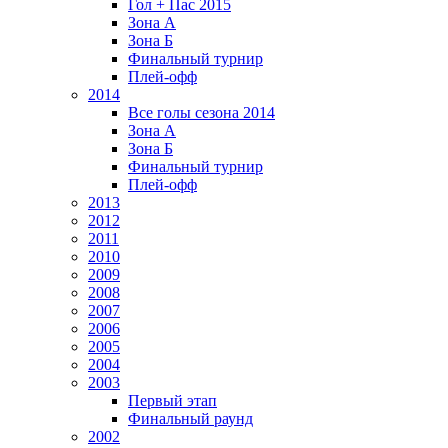
Гол + Пас 2015
Зона А
Зона Б
Финальный турнир
Плей-офф
2014
Все голы сезона 2014
Зона А
Зона Б
Финальный турнир
Плей-офф
2013
2012
2011
2010
2009
2008
2007
2006
2005
2004
2003
Первый этап
Финальный раунд
2002