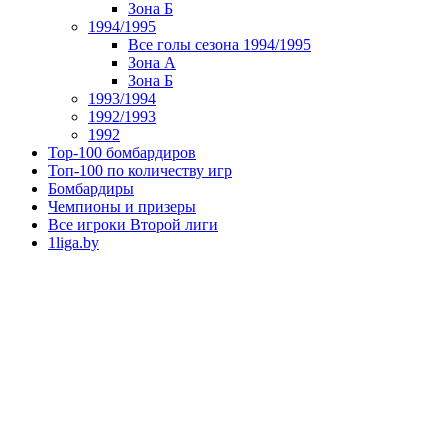
Зона Б
1994/1995
Все голы сезона 1994/1995
Зона А
Зона Б
1993/1994
1992/1993
1992
Top-100 бомбардиров
Топ-100 по количеству игр
Бомбардиры
Чемпионы и призеры
Все игроки Второй лиги
1liga.by