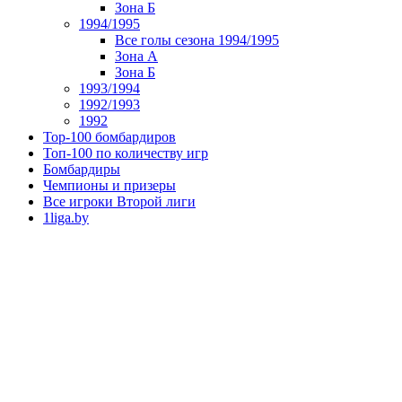
Зона Б
1994/1995
Все голы сезона 1994/1995
Зона А
Зона Б
1993/1994
1992/1993
1992
Top-100 бомбардиров
Топ-100 по количеству игр
Бомбардиры
Чемпионы и призеры
Все игроки Второй лиги
1liga.by