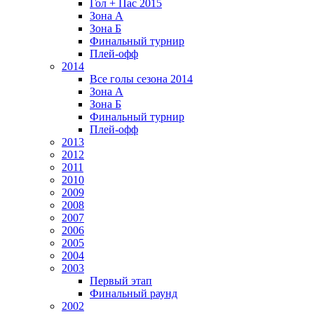
Гол + Пас 2015
Зона А
Зона Б
Финальный турнир
Плей-офф
2014
Все голы сезона 2014
Зона А
Зона Б
Финальный турнир
Плей-офф
2013
2012
2011
2010
2009
2008
2007
2006
2005
2004
2003
Первый этап
Финальный раунд
2002