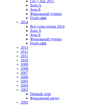
Гол + Пас 2015
Зона А
Зона Б
Финальный турнир
Плей-офф
2014
Все голы сезона 2014
Зона А
Зона Б
Финальный турнир
Плей-офф
2013
2012
2011
2010
2009
2008
2007
2006
2005
2004
2003
Первый этап
Финальный раунд
2002