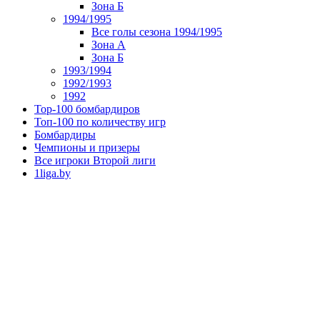
Зона Б
1994/1995
Все голы сезона 1994/1995
Зона А
Зона Б
1993/1994
1992/1993
1992
Top-100 бомбардиров
Топ-100 по количеству игр
Бомбардиры
Чемпионы и призеры
Все игроки Второй лиги
1liga.by