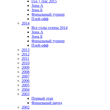
Гол + Пас 2015
Зона А
Зона Б
Финальный турнир
Плей-офф
2014
Все голы сезона 2014
Зона А
Зона Б
Финальный турнир
Плей-офф
2013
2012
2011
2010
2009
2008
2007
2006
2005
2004
2003
Первый этап
Финальный раунд
2002