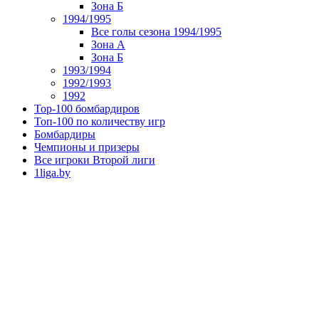
Зона Б
1994/1995
Все голы сезона 1994/1995
Зона А
Зона Б
1993/1994
1992/1993
1992
Top-100 бомбардиров
Топ-100 по количеству игр
Бомбардиры
Чемпионы и призеры
Все игроки Второй лиги
1liga.by