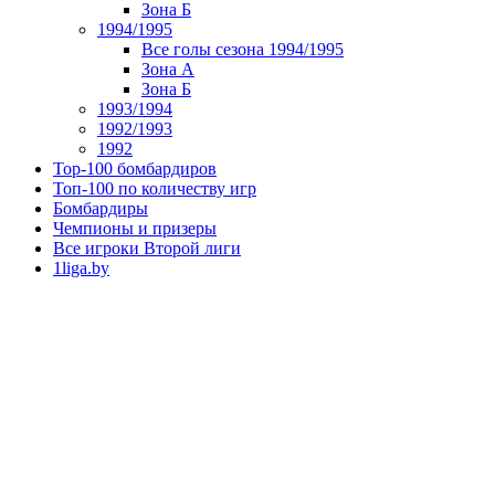
Зона Б
1994/1995
Все голы сезона 1994/1995
Зона А
Зона Б
1993/1994
1992/1993
1992
Top-100 бомбардиров
Топ-100 по количеству игр
Бомбардиры
Чемпионы и призеры
Все игроки Второй лиги
1liga.by