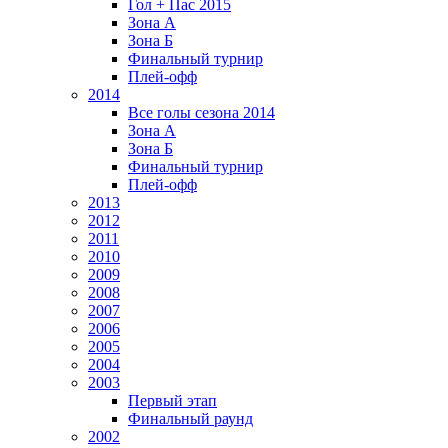
Гол + Пас 2015
Зона А
Зона Б
Финальный турнир
Плей-офф
2014
Все голы сезона 2014
Зона А
Зона Б
Финальный турнир
Плей-офф
2013
2012
2011
2010
2009
2008
2007
2006
2005
2004
2003
Первый этап
Финальный раунд
2002