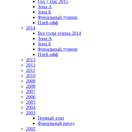
Гол + Пас 2015
Зона А
Зона Б
Финальный турнир
Плей-офф
2014
Все голы сезона 2014
Зона А
Зона Б
Финальный турнир
Плей-офф
2013
2012
2011
2010
2009
2008
2007
2006
2005
2004
2003
Первый этап
Финальный раунд
2002