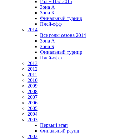
Гол + Пас 2015
Зона А
Зона Б
Финальный турнир
Плей-офф
2014
Все голы сезона 2014
Зона А
Зона Б
Финальный турнир
Плей-офф
2013
2012
2011
2010
2009
2008
2007
2006
2005
2004
2003
Первый этап
Финальный раунд
2002