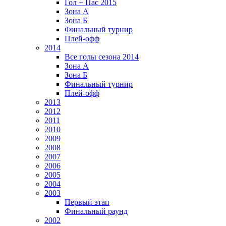
Гол + Пас 2015
Зона А
Зона Б
Финальный турнир
Плей-офф
2014
Все голы сезона 2014
Зона А
Зона Б
Финальный турнир
Плей-офф
2013
2012
2011
2010
2009
2008
2007
2006
2005
2004
2003
Первый этап
Финальный раунд
2002