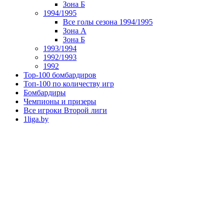
Зона Б
1994/1995
Все голы сезона 1994/1995
Зона А
Зона Б
1993/1994
1992/1993
1992
Top-100 бомбардиров
Топ-100 по количеству игр
Бомбардиры
Чемпионы и призеры
Все игроки Второй лиги
1liga.by