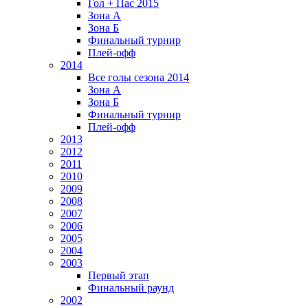
Гол + Пас 2015
Зона А
Зона Б
Финальный турнир
Плей-офф
2014
Все голы сезона 2014
Зона А
Зона Б
Финальный турнир
Плей-офф
2013
2012
2011
2010
2009
2008
2007
2006
2005
2004
2003
Первый этап
Финальный раунд
2002