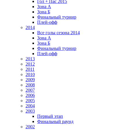
Гол + Пас 2015
Зона А
Зона Б
Финальный турнир
Плей-офф
2014
Все голы сезона 2014
Зона А
Зона Б
Финальный турнир
Плей-офф
2013
2012
2011
2010
2009
2008
2007
2006
2005
2004
2003
Первый этап
Финальный раунд
2002