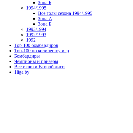
Зона Б
1994/1995
Все голы сезона 1994/1995
Зона А
Зона Б
1993/1994
1992/1993
1992
Top-100 бомбардиров
Топ-100 по количеству игр
Бомбардиры
Чемпионы и призеры
Все игроки Второй лиги
1liga.by