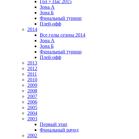
Гол + Пас 2015
Зона А
Зона Б
Финальный турнир
Плей-офф
2014
Все голы сезона 2014
Зона А
Зона Б
Финальный турнир
Плей-офф
2013
2012
2011
2010
2009
2008
2007
2006
2005
2004
2003
Первый этап
Финальный раунд
2002