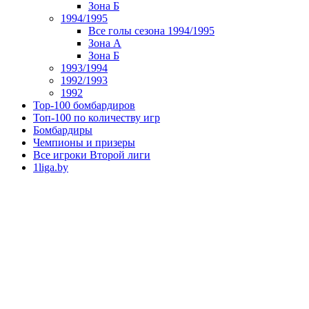
Зона Б
1994/1995
Все голы сезона 1994/1995
Зона А
Зона Б
1993/1994
1992/1993
1992
Top-100 бомбардиров
Топ-100 по количеству игр
Бомбардиры
Чемпионы и призеры
Все игроки Второй лиги
1liga.by