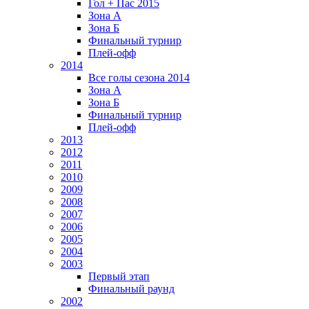
Гол + Пас 2015
Зона А
Зона Б
Финальный турнир
Плей-офф
2014
Все голы сезона 2014
Зона А
Зона Б
Финальный турнир
Плей-офф
2013
2012
2011
2010
2009
2008
2007
2006
2005
2004
2003
Первый этап
Финальный раунд
2002