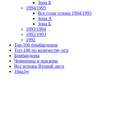
Зона Б
1994/1995
Все голы сезона 1994/1995
Зона А
Зона Б
1993/1994
1992/1993
1992
Top-100 бомбардиров
Топ-100 по количеству игр
Бомбардиры
Чемпионы и призеры
Все игроки Второй лиги
1liga.by