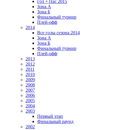
Гол + Пас 2015
Зона А
Зона Б
Финальный турнир
Плей-офф
2014
Все голы сезона 2014
Зона А
Зона Б
Финальный турнир
Плей-офф
2013
2012
2011
2010
2009
2008
2007
2006
2005
2004
2003
Первый этап
Финальный раунд
2002