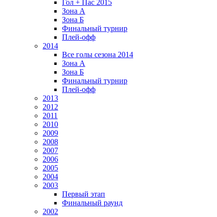
Гол + Пас 2015
Зона А
Зона Б
Финальный турнир
Плей-офф
2014
Все голы сезона 2014
Зона А
Зона Б
Финальный турнир
Плей-офф
2013
2012
2011
2010
2009
2008
2007
2006
2005
2004
2003
Первый этап
Финальный раунд
2002