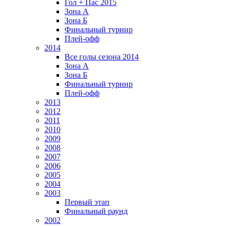
Гол + Пас 2015
Зона А
Зона Б
Финальный турнир
Плей-офф
2014
Все голы сезона 2014
Зона А
Зона Б
Финальный турнир
Плей-офф
2013
2012
2011
2010
2009
2008
2007
2006
2005
2004
2003
Первый этап
Финальный раунд
2002