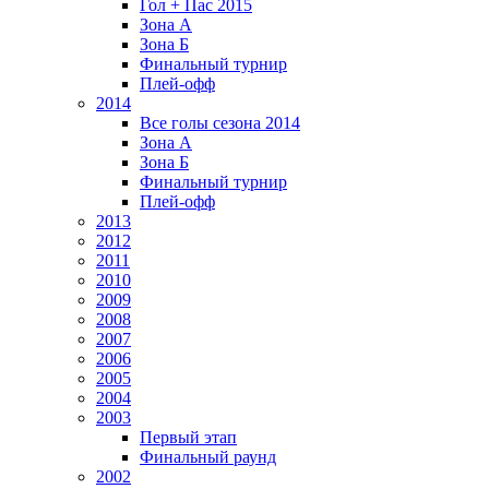
Гол + Пас 2015
Зона А
Зона Б
Финальный турнир
Плей-офф
2014
Все голы сезона 2014
Зона А
Зона Б
Финальный турнир
Плей-офф
2013
2012
2011
2010
2009
2008
2007
2006
2005
2004
2003
Первый этап
Финальный раунд
2002