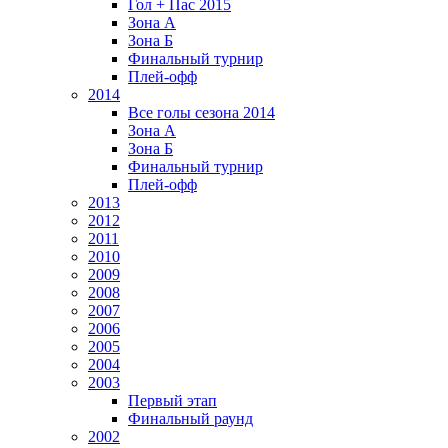
Гол + Пас 2015
Зона А
Зона Б
Финальный турнир
Плей-офф
2014
Все голы сезона 2014
Зона А
Зона Б
Финальный турнир
Плей-офф
2013
2012
2011
2010
2009
2008
2007
2006
2005
2004
2003
Первый этап
Финальный раунд
2002