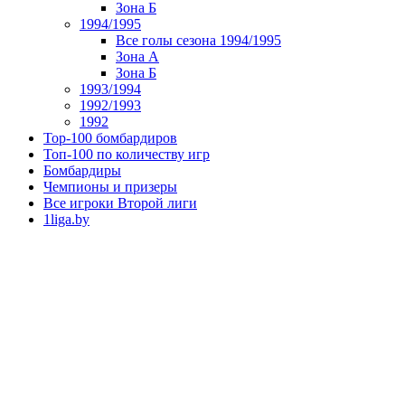
Зона Б
1994/1995
Все голы сезона 1994/1995
Зона А
Зона Б
1993/1994
1992/1993
1992
Top-100 бомбардиров
Топ-100 по количеству игр
Бомбардиры
Чемпионы и призеры
Все игроки Второй лиги
1liga.by