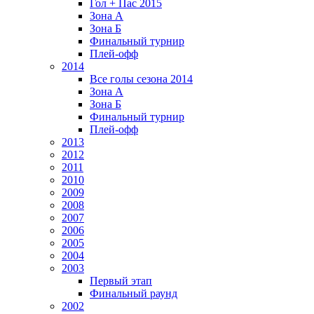
Гол + Пас 2015
Зона А
Зона Б
Финальный турнир
Плей-офф
2014
Все голы сезона 2014
Зона А
Зона Б
Финальный турнир
Плей-офф
2013
2012
2011
2010
2009
2008
2007
2006
2005
2004
2003
Первый этап
Финальный раунд
2002