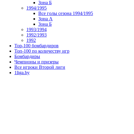
Зона Б
1994/1995
Все голы сезона 1994/1995
Зона А
Зона Б
1993/1994
1992/1993
1992
Top-100 бомбардиров
Топ-100 по количеству игр
Бомбардиры
Чемпионы и призеры
Все игроки Второй лиги
1liga.by