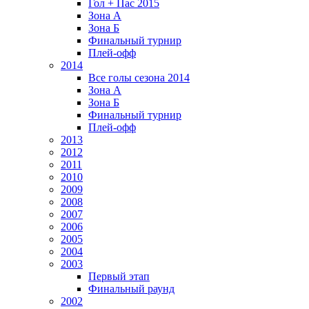
Гол + Пас 2015
Зона А
Зона Б
Финальный турнир
Плей-офф
2014
Все голы сезона 2014
Зона А
Зона Б
Финальный турнир
Плей-офф
2013
2012
2011
2010
2009
2008
2007
2006
2005
2004
2003
Первый этап
Финальный раунд
2002