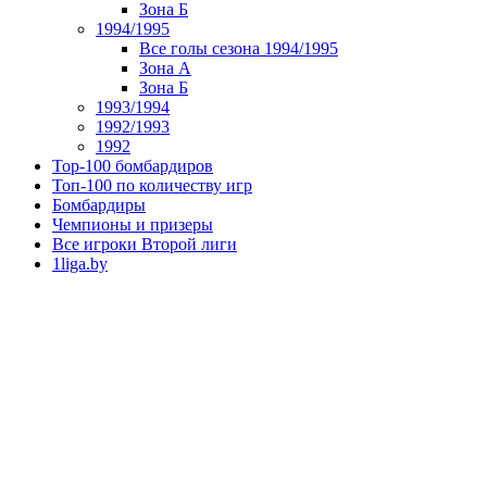
Зона Б
1994/1995
Все голы сезона 1994/1995
Зона А
Зона Б
1993/1994
1992/1993
1992
Top-100 бомбардиров
Топ-100 по количеству игр
Бомбардиры
Чемпионы и призеры
Все игроки Второй лиги
1liga.by