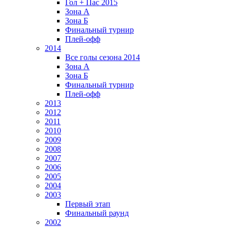
Гол + Пас 2015
Зона А
Зона Б
Финальный турнир
Плей-офф
2014
Все голы сезона 2014
Зона А
Зона Б
Финальный турнир
Плей-офф
2013
2012
2011
2010
2009
2008
2007
2006
2005
2004
2003
Первый этап
Финальный раунд
2002