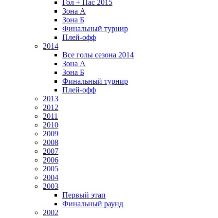
Гол + Пас 2015
Зона А
Зона Б
Финальный турнир
Плей-офф
2014
Все голы сезона 2014
Зона А
Зона Б
Финальный турнир
Плей-офф
2013
2012
2011
2010
2009
2008
2007
2006
2005
2004
2003
Первый этап
Финальный раунд
2002